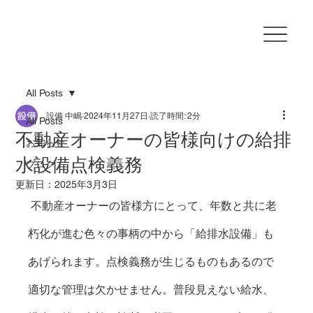
All Posts
設備 中嶋
2024年11月27日
読了時間: 2分
All Posts
不動産オーナーの皆様向けの給排
お知らせ
水設備点検義務
ブログ
更新日：
2025年3月3日
 不動産オーナーの皆様方にとって、年数と共に老
朽化が進む色々の事柄の中から「給排水設備」も
あげられます。点検義務が生じるものもあるので
適切な管理は欠かせません。普段見えない給水、