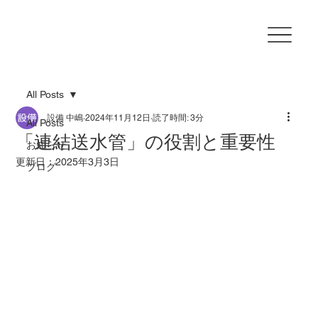
All Posts
設備 中嶋
2024年11月12日
読了時間: 3分
All Posts
「連結送水管」の役割と重要性
お知らせ
更新日：
2025年3月3日
ブログ