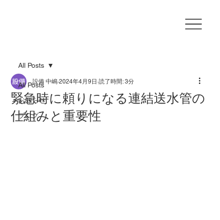
All Posts
設備 中嶋
2024年4月9日
読了時間: 3分
All Posts
緊急時に頼りになる連結送水管の
お知らせ
仕組みと重要性
ブログ