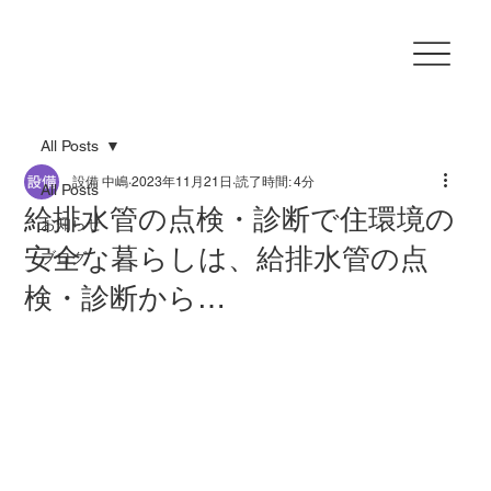
All Posts
設備 中嶋
2023年11月21日
読了時間: 4分
All Posts
給排水管の点検・診断で住環境の
お知らせ
安全な暮らしは、給排水管の点
ブログ
検・診断から…