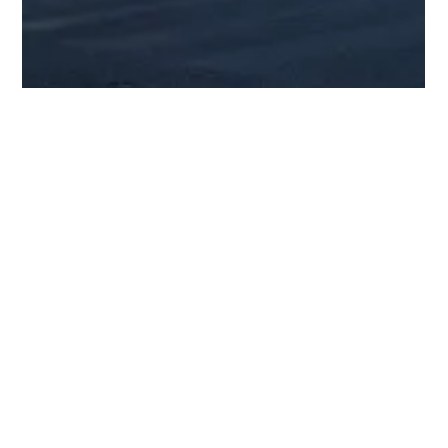
設備 中嶋
2025年4月28日
読了時間: 5分
【悲報】建設業は求人倍率が8倍を超え
ているのに対し、金融業は0.21倍、情報
通信業は0.28倍！建設業は「人手不足地
獄」
建設業の求人倍率は8倍超と非常に高い水準に達しています。こ
れは、求人を出しても8社以上の会社が人を必要とするのに、求
職者が1人しかいない状況を意味します。一方で、金融業・保険